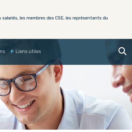
s salariés, les membres des CSE, les représentants du
ons
Liens utiles
embres du
r
e
ssources
rs