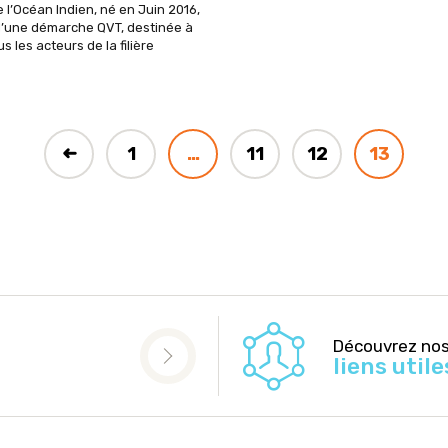
e l’Océan Indien, né en Juin 2016,
e d’une démarche QVT, destinée à
s les acteurs de la filière
➜
1
…
11
12
13
Découvrez no
liens utile