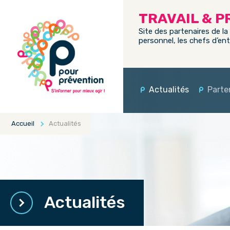
TRAVAIL & 
Site des partenaires de l
personnel, les chefs d’entr
Actualités
Parte
Actualités
Tous
Accueil
Actualités
📢 Bulletins d’info
Hist
de l’ASSER
Plan
Actualités