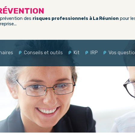
PRÉVENTION
a prévention des
risques professionnels à La Réunion
pour le
eprise...
naires
Conseils et outils
Kit
IRP
Vos questi
 nos partenaires
Conseils
Kit Amiante
Formation des m
CSE
rmations
orique des actions
Outils
Kit BTP chutes de hauteu
Le CSE en pratiqu
s Santé au Travail
Kit métiers du bois
Réseau CSE
Kit métier de l’élagage
Liens utiles – Re
Kit Particuliers Employeu
pour le CSE
Kit risque routier